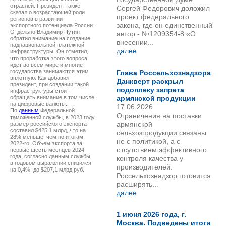
отраслей. Президент также
Сергей Федорович доложил
сказал о возрастающей роли
проект федерального
регионов в развитии
закона, где он единственный
экспортного потенциала России.
Отдельно Владимир Путин
автор - №1209354-8 «О
обратил внимание на создание
внесении...
наднациональной платежной
далее
инфраструктуры. Он отметил,
что проработка этого вопроса
идет во всем мире и многие
государства занимаются этим
Глава Россельхознадзора
вплотную. Как добавил
Данкверт раскрыл
президент, при создании такой
подоплеку запрета
инфраструктуры стоит
обращать внимание в том числе
армянской продукции
на цифровые валюты.
17.06.2026
По
данным
Федеральной
Ограничения на поставки
таможенной службы, в 2023 году
армянской
размер российского экспорта
составил $425,1 млрд, что на
сельхозпродукции связаны
28% меньше, чем по итогам
не с политикой, а с
2022-го. Объем экспорта за
отсутствием эффективного
первые шесть месяцев 2024
года, согласно данным службы,
контроля качества у
в годовом выражении снизился
производителей.
на 0,4%, до $207,1 млрд руб.
Россельхознадзор готовится
расширять...
далее
1 июня 2026 года, г.
Москва. Подведены итоги