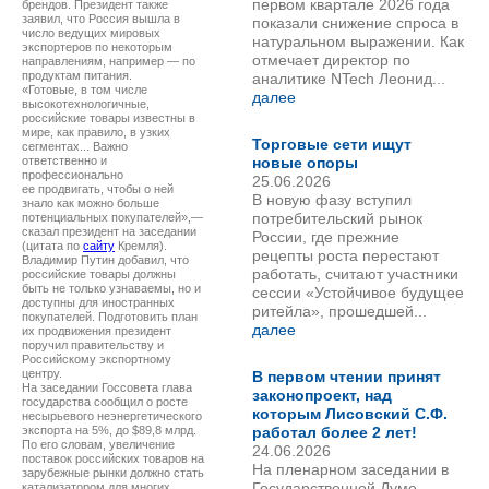
первом квартале 2026 года
брендов. Президент также
заявил, что Россия вышла в
показали снижение спроса в
число ведущих мировых
натуральном выражении. Как
экспортеров по некоторым
отмечает директор по
направлениям, например — по
продуктам питания.
аналитике NTech Леонид...
«Готовые, в том числе
далее
высокотехнологичные,
российские товары известны в
мире, как правило, в узких
Торговые сети ищут
сегментах... Важно
ответственно и
новые опоры
профессионально
25.06.2026
ее продвигать, чтобы о ней
В новую фазу вступил
знало как можно больше
потребительский рынок
потенциальных покупателей»,—
сказал президент на заседании
России, где прежние
(цитата по
сайту
Кремля).
рецепты роста перестают
Владимир Путин добавил, что
работать, считают участники
российские товары должны
быть не только узнаваемы, но и
сессии «Устойчивое будущее
доступны для иностранных
ритейла», прошедшей...
покупателей. Подготовить план
далее
их продвижения президент
поручил правительству и
Российскому экспортному
центру.
В первом чтении принят
На заседании Госсовета глава
законопроект, над
государства сообщил о росте
которым Лисовский С.Ф.
несырьевого неэнергетического
экспорта на 5%, до $89,8 млрд.
работал более 2 лет!
По его словам, увеличение
24.06.2026
поставок российских товаров на
На пленарном заседании в
зарубежные рынки должно стать
Государственной Думе
катализатором для многих