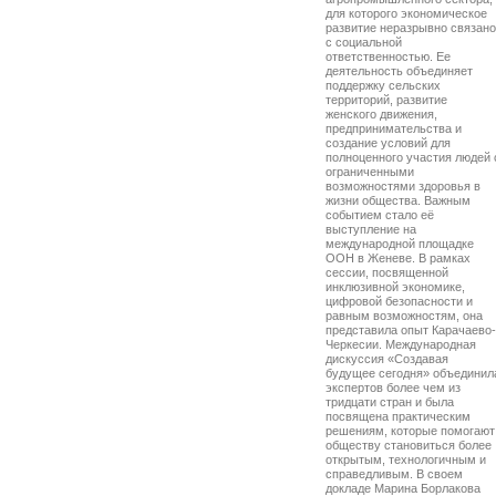
для которого экономическое
развитие неразрывно связано
с социальной
ответственностью. Ее
деятельность объединяет
поддержку сельских
территорий, развитие
женского движения,
предпринимательства и
создание условий для
полноценного участия людей 
ограниченными
возможностями здоровья в
жизни общества. Важным
событием стало её
выступление на
международной площадке
ООН в Женеве. В рамках
сессии, посвященной
инклюзивной экономике,
цифровой безопасности и
равным возможностям, она
представила опыт Карачаево-
Черкесии. Международная
дискуссия «Создавая
будущее сегодня» объединил
экспертов более чем из
тридцати стран и была
посвящена практическим
решениям, которые помогают
обществу становиться более
открытым, технологичным и
справедливым. В своем
докладе Марина Борлакова