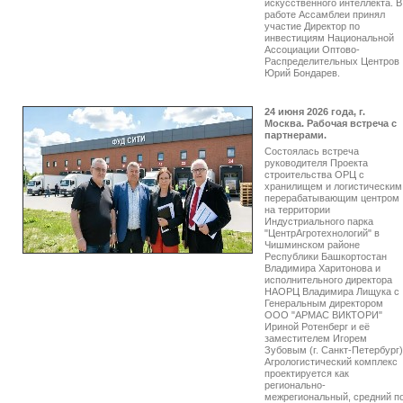
искусственного интеллекта. В
работе Ассамблеи принял
участие Директор по
инвестициям Национальной
Ассоциации Оптово-
Распределительных Центров
Юрий Бондарев.
24 июня 2026 года, г.
Москва. Рабочая встреча с
партнерами.
Состоялась встреча
руководителя Проекта
строительства ОРЦ с
хранилищем и логистическим
перерабатывающим центром
на территории
Индустриального парка
"ЦентрАгротехнологий" в
Чишминском районе
Республики Башкортостан
Владимира Харитонова и
исполнительного директора
НАОРЦ Владимира Лищука с
Генеральным директором
ООО "АРМАС ВИКТОРИ"
Ириной Ротенберг и её
заместителем Игорем
Зубовым (г. Санкт-Петербург)
Агрологистический комплекс
проектируется как
регионально-
межрегиональный, средний п