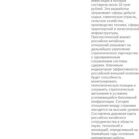
инвестиций в которые
составила около 18 трлн
рублей. Эти разработки
затрагивают сферы добычи
сырья, химическую отрасль,
сельское хозяйство,
производство техники, сферы
транспортной и логистическо
инфраструктуры.
Прогностический анализ
российско-китайских
отношений указывает на
дальнейшее укрепление
стратегического партнерства
с одновременным
сохранением системы
сдержек. Ключевым
индикатором эффективности
российской внешней политик
будет способность
монетизировать
геополитическую позицию и
сохранить стратегическую
автономию в условиях
усиливающейся биполярной
конфронтации. Сегодня
отношения между странами
находятся на высшем уровне
Составлена дорожная карта
российско-китайского
сотрудничества в области
науки, технологий и
инноваций, определившей на
ближайшие годы основные
направления работы.