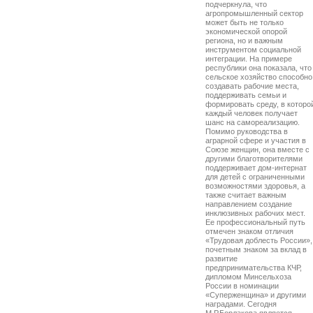
подчеркнула, что
агропромышленный сектор
может быть не только
экономической опорой
региона, но и важным
инструментом социальной
интеграции. На примере
республики она показала, что
сельское хозяйство способно
создавать рабочие места,
поддерживать семьи и
формировать среду, в которо
каждый человек получает
шанс на самореализацию.
Помимо руководства в
аграрной сфере и участия в
Союзе женщин, она вместе с
другими благотворителями
поддерживает дом-интернат
для детей с ограниченными
возможностями здоровья, а
также считает важным
направлением создание
инклюзивных рабочих мест.
Ее профессиональный путь
отмечен знаком отличия
«Трудовая доблесть России»,
почетным знаком за вклад в
развитие
предпринимательства КЧР,
дипломом Минсельхоза
России в номинации
«Суперженщина» и другими
наградами. Сегодня