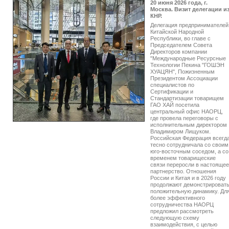
20 июня 2026 года, г.
Москва. Визит делегации и
КНР.
Делегация предпринимателей
Китайской Народной
Республики, во главе с
Председателем Совета
Директоров компании
"Международные Ресурсные
Технологии Пекина "ГОШЭН
ХУАЦЯН", Пожизненным
Президентом Ассоциации
специалистов по
Сертификации и
Стандартизации товарищем
ГАО ХАЙ посетила
центральный офис НАОРЦ,
где провела переговоры с
исполнительным директором
Владимиром Лищуком.
Российская Федерация всегд
тесно сотрудничала со своим
юго-восточным соседом, а со
временем товарищеские
связи переросли в настоящее
партнерство. Отношения
России и Китая и в 2026 году
продолжают демонстрироват
положительную динамику. Дл
более эффективного
сотрудничества НАОРЦ
предложил рассмотреть
следующую схему
взаимодействия, с целью