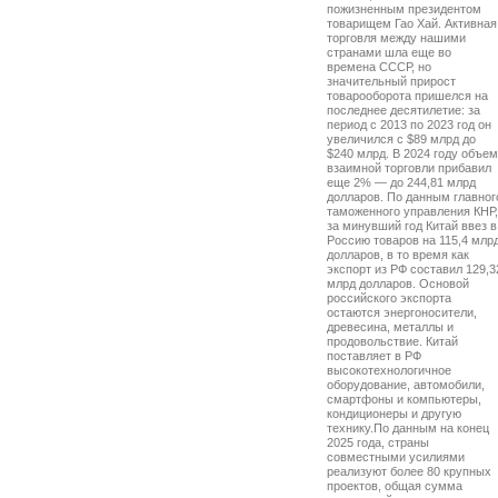
пожизненным президентом
товарищем Гао Хай. Активная
торговля между нашими
странами шла еще во
времена СССР, но
значительный прирост
товарооборота пришелся на
последнее десятилетие: за
период с 2013 по 2023 год он
увеличился с $89 млрд до
$240 млрд. В 2024 году объем
взаимной торговли прибавил
еще 2% — до 244,81 млрд
долларов. По данным главног
таможенного управления КНР,
за минувший год Китай ввез в
Россию товаров на 115,4 млр
долларов, в то время как
экспорт из РФ составил 129,3
млрд долларов. Основой
российского экспорта
остаются энергоносители,
древесина, металлы и
продовольствие. Китай
поставляет в РФ
высокотехнологичное
оборудование, автомобили,
смартфоны и компьютеры,
кондиционеры и другую
технику.По данным на конец
2025 года, страны
совместными усилиями
реализуют более 80 крупных
проектов, общая сумма