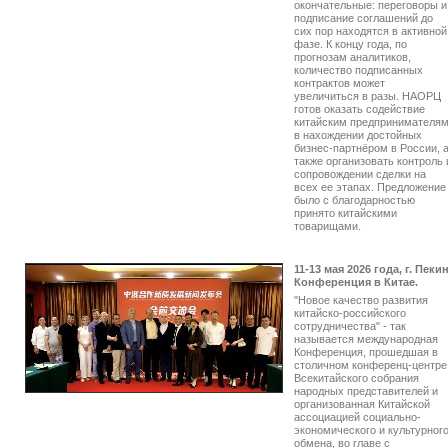
окончательные: переговоры и
подписание соглашений до
сих пор находятся в активной
фазе. К концу года, по
прогнозам аналитиков,
количество подписанных
контрактов может
увеличиться в разы. НАОРЦ
готов оказать содействие
китайским предпринимателя
в нахождении достойных
бизнес-партнёром в России, 
также организовать контроль 
сопровождении сделки на
всех ее этапах. Предложение
было с благодарностью
принято китайскими
товарищами.
11-13 мая 2026 года, г. Пекин
Конференция в Китае.
"Новое качество развития
китайско-российского
сотрудничества" - так
называется международная
Конференция, прошедшая в
столичном конференц-центре
Всекитайского собрания
народных представителей и
организованная Китайской
ассоциацией социально-
экономического и культурног
обмена, во главе с