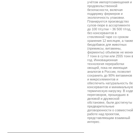
учётом импортозамещения и
продовольственной
безопасности, включая
поддержку фермеров и
экологичность упаковки.
Планируется производство
супов-пюре в ассортименте
до 100 т/сутки ~ 36 500 т/год,
без консервантов в
стеклянной таре со сроком
хранения 12 месяцев, а также
биодобавок для животных
(премиксы, витамины,
ферменты) объёмом не мене
7 тонн в сутки или 2555 тонн 
год. Инновационная
технология переработки
овощей, пока не имеющая
аналогов в России, позволит
сохранить до 90% витаминов
и микроэлементов и
обеспечить натуральность бе
консервантов и минимальную
термическую нагрузку. В ходе
переговоров, прошедших в
деловой и дружеской
обстановке, были достигнуты
предварительные
договоренности о совместной
работе над проектом,
представляющим взаимный
интерес.