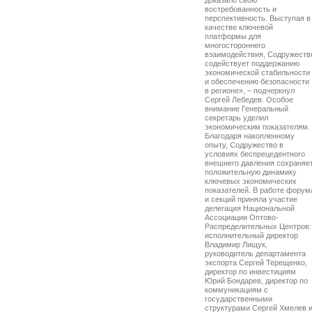
доказало свою
востребованность и
перспективность. Выступая в
качестве ключевой
платформы для
многостороннего
взаимодействия, Содружеств
содействует поддержанию
экономической стабильности
и обеспечению безопасности
в регионе», – подчеркнул
Сергей Лебедев. Особое
внимание Генеральный
секретарь уделил
экономическим показателям.
Благодаря накопленному
опыту, Содружество в
условиях беспрецедентного
внешнего давления сохраняе
положительную динамику
ключевых экономических
показателей. В работе форум
и секций приняла участие
делегация Национальной
Ассоциации Оптово-
Распределительных Центров:
исполнительный директор
Владимир Лищук,
руководитель департамента
экспорта Сергей Терещенко,
директор по инвестициям
Юрий Бондарев, директор по
коммуникациям с
государственными
структурами Сергей Хмелев 