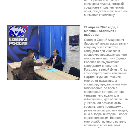
М.Р.Борлакова является
примером лидера, который
соединяет управленческий
опыт, общественную миссию 
внимание к человеку.
21 апреля 2026 года, г.
Москва. Готовимся к
выборам.
Сегодня Сергей Федорович
Лисовский подал документы 
выдвинулся в качестве
кандидата для участия в
процедуре предварительного
голосования партии «Единая
Россия» на выдвижение
кандидатом в депутаты
Государственной Думы. Стар
его избирательной кампании.
Партия «Единая Россия»
много лет назад ввела
процедуру предварительного
голосования, за время
проведения которой лучше
узнаешь, что нужно для
избирателей, для области. Эт
уникальная возможность
сверить свою программу с
реальными запросами людей,
и на выборы выходишь более
подготовленным. Впереди
много работы, много встреч,
но именно в постоянном