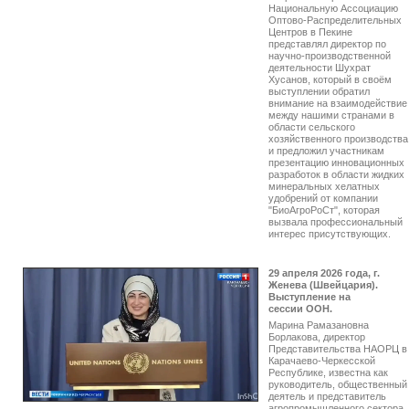
Национальную Ассоциацию
Оптово-Распределительных
Центров в Пекине
представлял директор по
научно-производственной
деятельности Шухрат
Хусанов, который в своём
выступлении обратил
внимание на взаимодействие
между нашими странами в
области сельского
хозяйственного производства
и предложил участникам
презентацию инновационных
разработок в области жидких
минеральных хелатных
удобрений от компании
"БиоАгроРоСт", которая
вызвала профессиональный
интерес присутствующих.
29 апреля 2026 года, г.
Женева (Швейцария).
Выступление на
сессии ООН.
Марина Рамазановна
Борлакова, директор
Представительства НАОРЦ в
Карачаево-Черкесской
Республике, известна как
руководитель, общественный
деятель и представитель
агропромышленного сектора,