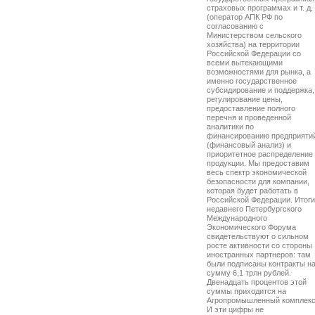
страховых программах и т. д.
(оператор АПК РФ по
согласованию с
Министерством сельского
хозяйства) на территории
Российской Федерации со
всеми вытекающими
возможностями для рынка, а
именно государственное
субсидирование и поддержка,
регулирование цены,
предоставление полного
перечня и проведенной
аналитики по
финансированию предприяти
(финансовый анализ) и
приоритетное распределение
продукции. Мы предоставим
весь спектр экономической
безопасности для компании,
которая будет работать в
Российской Федерации. Итоги
недавнего Петербургского
Международного
Экономического Форума
свидетельствуют о сильном
росте активности со стороны
иностранных партнеров: там
были подписаны контракты н
сумму 6,1 трлн рублей.
Двенадцать процентов этой
суммы приходится на
Агропромышленный комплекс
И эти цифры не