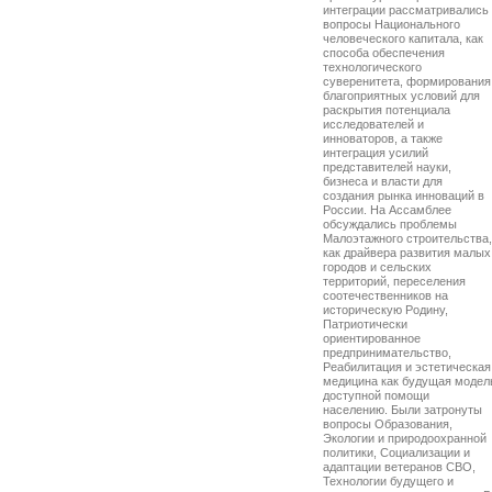
интеграции рассматривались
вопросы Национального
человеческого капитала, как
способа обеспечения
технологического
суверенитета, формирования
благоприятных условий для
раскрытия потенциала
исследователей и
инноваторов, а также
интеграция усилий
представителей науки,
бизнеса и власти для
создания рынка инноваций в
России. На Ассамблее
обсуждались проблемы
Малоэтажного строительства,
как драйвера развития малых
городов и сельских
территорий, переселения
соотечественников на
историческую Родину,
Патриотически
ориентированное
предпринимательство,
Реабилитация и эстетическая
медицина как будущая модел
доступной помощи
населению. Были затронуты
вопросы Образования,
Экологии и природоохранной
политики, Социализации и
адаптации ветеранов СВО,
Технологии будущего и