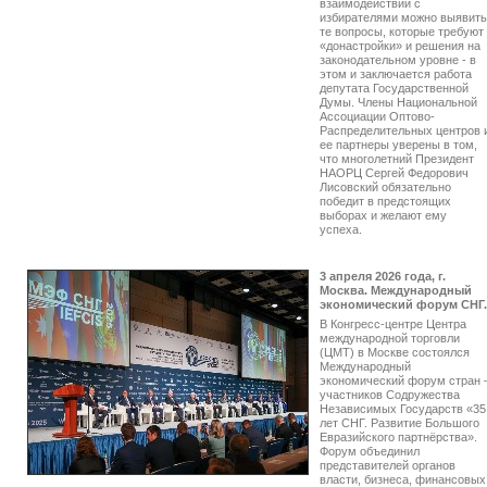
взаимодействии с
избирателями можно выявить
те вопросы, которые требуют
«донастройки» и решения на
законодательном уровне - в
этом и заключается работа
депутата Государственной
Думы. Члены Национальной
Ассоциации Оптово-
Распределительных центров 
ее партнеры уверены в том,
что многолетний Президент
НАОРЦ Сергей Федорович
Лисовский обязательно
победит в предстоящих
выборах и желают ему
успеха.
3 апреля 2026 года, г.
Москва. Международный
экономический форум СНГ.
В Конгресс-центре Центра
международной торговли
(ЦМТ) в Москве состоялся
Международный
экономический форум стран 
участников Содружества
Независимых Государств «35
лет СНГ. Развитие Большого
Евразийского партнёрства».
Форум объединил
представителей органов
власти, бизнеса, финансовых