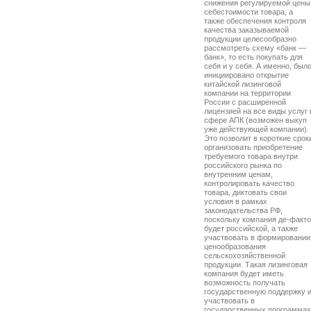
снижения регулируемой цены
себестоимости товара, а
также обеспечения контроля
качества заказываемой
продукции целесообразно
рассмотреть схему «банк —
банк», то есть покупать для
себя и у себя. А именно, был
инициировано открытие
китайской лизинговой
компании на территории
России с расширенной
лицензией на все виды услуг 
сфере АПК (возможен выкуп
уже действующей компании).
Это позволит в короткие срок
организовать приобретение
требуемого товара внутри
российского рынка по
внутренним ценам,
контролировать качество
товара, диктовать свои
условия в рамках
законодательства РФ,
поскольку компания де-факто
будет российской, а также
участвовать в формировании
ценообразования
сельскохозяйственной
продукции. Такая лизинговая
компания будет иметь
возможность получать
государственную поддержку 
участвовать в
государственных программах