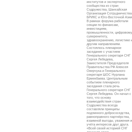
институтов и экспертного
сообщества из стран
Содружества, Шанхайская
Организация Сотрудничества
БРИКС и Юго-Восточной Азии
В рамках форума работали
секции по финансам,
инвестициям,
промышленности, цифровом
суверенитету,
здравоохранению, логистике 
другим направлениям.
Состоялось пленарное
заседание с участием
Генерального секретаря СНГ
Сергея Лебедева,
Заместителя Председателя
Правительства РФ Алексея
Оверчука и Генерального
секретаря ШОС Нурлана
Ермекбаева. Центральным
событием пленарного
заседания стала речь
Генерального секретаря СНГ
Сергея Лебедева. Он начал с
того, что основу
взаимодействия стран
Содружества всегда
составляли принципы
подлинного добрососедства,
равноправного партнёрства,
взаимной выгоды, уважения и
учёта интересов друг друга.
«Всей своей историей СНГ