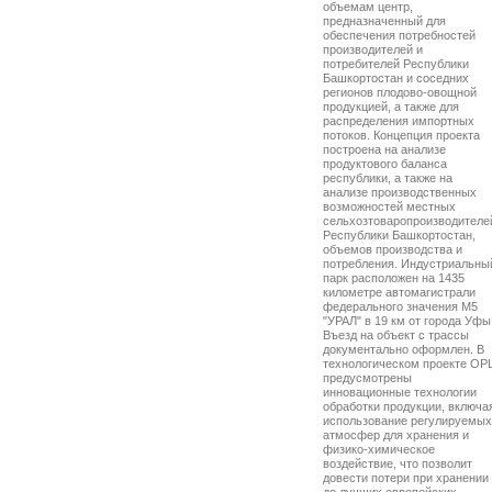
объемам центр,
предназначенный для
обеспечения потребностей
производителей и
потребителей Республики
Башкортостан и соседних
регионов плодово-овощной
продукцией, а также для
распределения импортных
потоков. Концепция проекта
построена на анализе
продуктового баланса
республики, а также на
анализе производственных
возможностей местных
сельхозтоваропроизводителе
Республики Башкортостан,
объемов производства и
потребления. Индустриальны
парк расположен на 1435
километре автомагистрали
федерального значения М5
"УРАЛ" в 19 км от города Уфы
Въезд на объект с трассы
документально оформлен. В
технологическом проекте ОР
предусмотрены
инновационные технологии
обработки продукции, включа
использование регулируемых
атмосфер для хранения и
физико-химическое
воздействие, что позволит
довести потери при хранении