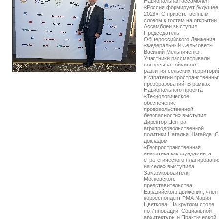
Национальная ассамблея
«Россия формирует будущее
2026». С приветственным
словом к гостям на открытии
Ассамблеи выступил
Председатель
Общероссийского Движения
«Федеральный Сельсовет»
Василий Мельниченко.
Участники рассматривали
вопросы устойчивого
развития сельских территори
в стратегии пространственны
преобразований. В рамках
Национального проекта
«Технологическое
обеспечение
продовольственной
безопасности» выступил
Директор Центра
агропродовольственной
политики Наталья Шагайда. С
докладом
«Геопространственная
аналитика как фундамента
стратегического планировани
на селе» выступила
Зам.руководителя
Московского
представительства
Евразийского движения, член
корреспондент РМА Мария
Цветкова. На круглом столе
по Инновации, Социальной
архитектуры и Практической