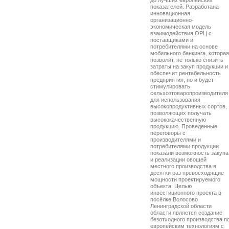
до лучших европейских
показателей. Разработана
инновационная
организационно-
экономическая модель
взаимодействия ОРЦ с
поставщиками и
потребителями на основе
мобильного банкинга, которая
позволит, не только снизить
затраты на закуп продукции и
обеспечит рентабельность
предприятия, но и будет
стимулировать
сельхозтоваропроизводителя
для использования
высокопродуктивных сортов,
позволяющих получать
высококачественную
продукцию. Проведенные
переговоры с
производителями и
потребителями продукции
показали возможность закупа
и реализации овощей
местного производства в
десятки раз превосходящие
мощности проектируемого
объекта. Целью
инвестиционного проекта в
посёлке Волосово
Ленинградской области
области является создание
безотходного производства п
европейским технологиям с