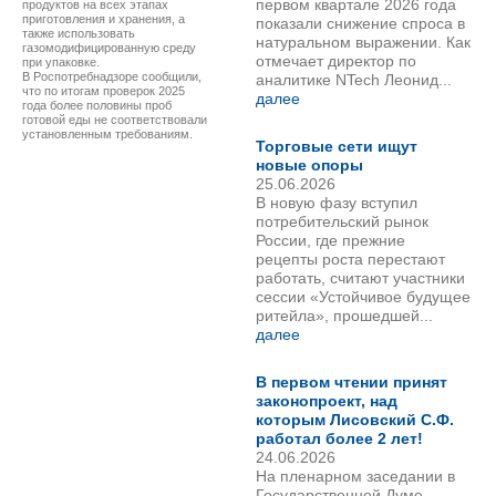
первом квартале 2026 года
продуктов на всех этапах
приготовления и хранения, а
показали снижение спроса в
также использовать
натуральном выражении. Как
газомодифицированную среду
отмечает директор по
при упаковке.
В Роспотребнадзоре сообщили,
аналитике NTech Леонид...
что по итогам проверок 2025
далее
года более половины проб
готовой еды не соответствовали
установленным требованиям.
Торговые сети ищут
новые опоры
25.06.2026
В новую фазу вступил
потребительский рынок
России, где прежние
рецепты роста перестают
работать, считают участники
сессии «Устойчивое будущее
ритейла», прошедшей...
далее
В первом чтении принят
законопроект, над
которым Лисовский С.Ф.
работал более 2 лет!
24.06.2026
На пленарном заседании в
Государственной Думе