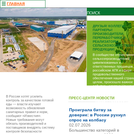
ГЛАВНАЯ
ПОИСК
ДРУЗЬЯ! КОЛЛЕГИ!
ПАРТНЕРЫ!
ПРОИЗВОДИТЕЛИ,
ПЕРЕРАБОТЧИКИ И
РЕАЛИЗАТОРЫ
СЕЛЬСКОХОЗЯЙСТВЕН
ПРОДУКЦИИ!
В сообществе отечествен
сельхозпроизводителей,
цивилизованных и
ответственных продавцов,
российском АПК и сфере
продовольственного
обеспечения нашей стран
целом, произошло важное
событие - создана
Национ
Ассоциация Оптово -
Распределительных Центр
В России хотят усилить
ПРЕСС-ЦЕНТР. НОВОСТИ
Президент ассоциации
контроль за качеством готовой
-
СЕРГЕЙ ФЕДОРОВИЧ
еды — власти изучают
ЛИСОВСКИЙ
возможность обновления
Проиграла битву за
Исполнительный директор 
санитарных правил и норм,
доверие: в России рухнул
ВЛАДИМИР ВАСИЛЬЕВИЧ
сообщают «Известия».
ЛИЩУК
спрос на колбасу
Новые требования могут
обязать производителей и
02.07.2026
поставщиков внедрять систему
Большинство категорий в
контроля безопасности