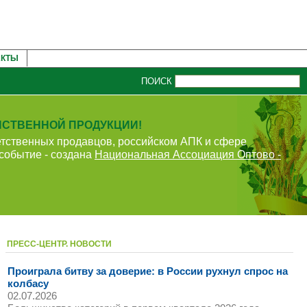
АКТЫ
ПОИСК
ЙСТВЕННОЙ ПРОДУКЦИИ!
етственных продавцов, российском АПК и сфере
событие - создана
Национальная Ассоциация Оптово -
ПРЕСС-ЦЕНТР. НОВОСТИ
Проиграла битву за доверие: в России рухнул спрос на
колбасу
02.07.2026