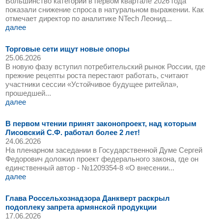
Большинство категорий в первом квартале 2026 года
показали снижение спроса в натуральном выражении. Как
отмечает директор по аналитике NTech Леонид...
далее
Торговые сети ищут новые опоры
25.06.2026
В новую фазу вступил потребительский рынок России, где
прежние рецепты роста перестают работать, считают
участники сессии «Устойчивое будущее ритейла»,
прошедшей...
далее
В первом чтении принят законопроект, над которым
Лисовский С.Ф. работал более 2 лет!
24.06.2026
На пленарном заседании в Государственной Думе Сергей
Федорович доложил проект федерального закона, где он
единственный автор - №1209354-8 «О внесении...
далее
Глава Россельхознадзора Данкверт раскрыл
подоплеку запрета армянской продукции
17.06.2026